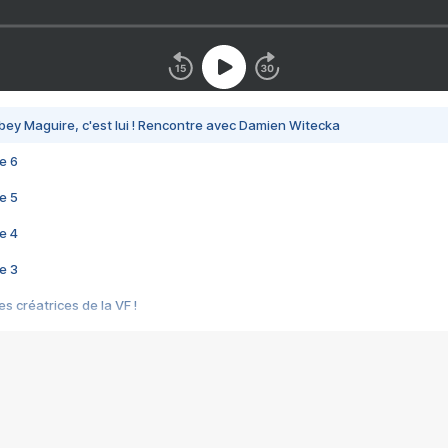
bey Maguire, c'est lui ! Rencontre avec Damien Witecka
e 6
e 5
e 4
e 3
s créatrices de la VF !
e 2
e 1
e Mektoub My Love arrive enfin ! Rencontre avec Shaïn Boumedine et Sal