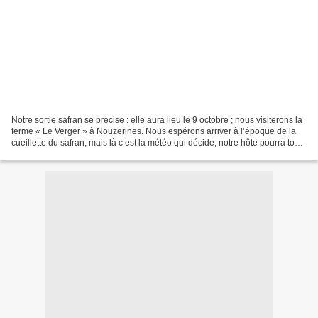
Notre sortie safran se précise : elle aura lieu le 9 octobre ; nous visiterons la
ferme « Le Verger » à Nouzerines. Nous espérons arriver à l’époque de la
cueillette du safran, mais là c’est la météo qui décide, notre hôte pourra tout
nous expliquer sur...