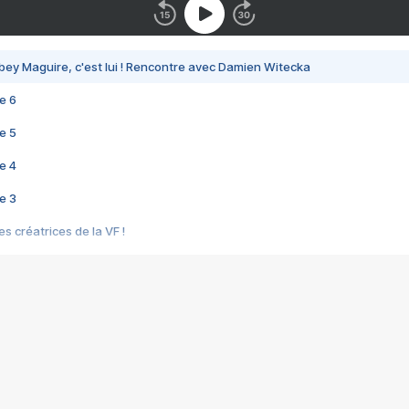
bey Maguire, c'est lui ! Rencontre avec Damien Witecka
e 6
e 5
e 4
e 3
s créatrices de la VF !
e 2
e 1
e Mektoub My Love arrive enfin ! Rencontre avec Shaïn Boumedine et Sal
i : après Toni en famille
elle réalise le bouleversant Dites lui que je l'aime