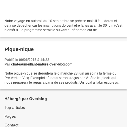
Notre voyage en autorail du 10 septembre se précise mais il faut dores et
déjà se dépêcher car les inscriptions doivent être faites avant le 30 juin (c'est
bientôt !). Le programme serait le suivant : - départ en car de
Châteaumeillant vers 7h-7h30 (horaire...
Pique-nique
Publié le 09/06/2015 à 14:22
Par
chateaumeillant-nature.over-blog.com
Notre pique-nique se déroulera le dimanche 28 juin au soir à la ferme du
Pré Vert de Vicq-Exemplet où nous serons reçus par Valérie Kupiecki qui
nous préparera le repas à partir de ses produits. Un local à l'abri est prévu
en cas d'intempéries. Le rendez-vous...
Hébergé par Overblog
Top articles
Pages
Contact