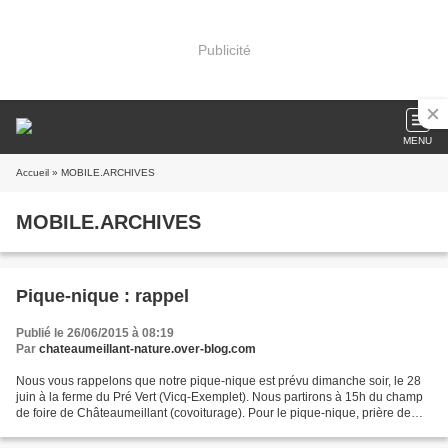
Publicité
MENU
Accueil
» MOBILE.ARCHIVES
MOBILE.ARCHIVES
Pique-nique : rappel
Publié le 26/06/2015 à 08:19
Par
chateaumeillant-nature.over-blog.com
Nous vous rappelons que notre pique-nique est prévu dimanche soir, le 28
juin à la ferme du Pré Vert (Vicq-Exemplet). Nous partirons à 15h du champ
de foire de Châteaumeillant (covoiturage). Pour le pique-nique, prière de
prévoir table et chaises, pour...